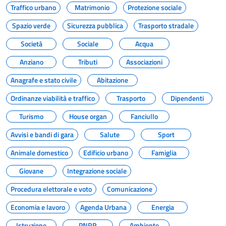
Traffico urbano
Matrimonio
Protezione sociale
Spazio verde
Sicurezza pubblica
Trasporto stradale
Società
Sociale
Acqua
Anziano
Tributi
Associazioni
Anagrafe e stato civile
Abitazione
Ordinanze viabilità e traffico
Trasporto
Dipendenti
Turismo
House organ
Fanciullo
Avvisi e bandi di gara
Salute
Sport
Animale domestico
Edificio urbano
Famiglia
Giovane
Integrazione sociale
Procedura elettorale e voto
Comunicazione
Economia e lavoro
Agenda Urbana
Energia
Istruzione
PNRR
Ambiente