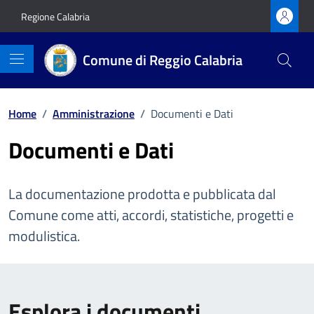
Vai ai contenuti
Vai al footer
Regione Calabria
Comune di Reggio Calabria
Home
/
Amministrazione
/
Documenti e Dati
Documenti e Dati
La documentazione prodotta e pubblicata dal
Comune come atti, accordi, statistiche, progetti e
modulistica.
Esplora i documenti