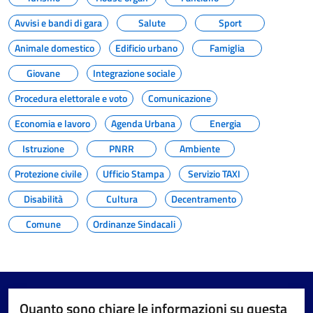
Avvisi e bandi di gara
Salute
Sport
Animale domestico
Edificio urbano
Famiglia
Giovane
Integrazione sociale
Procedura elettorale e voto
Comunicazione
Economia e lavoro
Agenda Urbana
Energia
Istruzione
PNRR
Ambiente
Protezione civile
Ufficio Stampa
Servizio TAXI
Disabilità
Cultura
Decentramento
Comune
Ordinanze Sindacali
Quanto sono chiare le informazioni su questa