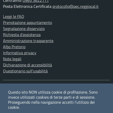
Centralino:
0965 3622111
Posta Elettronica Certificata
protocollo@pec.reggiocal.it
Leggi le FAQ
Prenotazione appuntamento
Segnalazione disservizio
Richiesta d'assistenza
Amministrazione trasparente
Albo Pretorio
Informativa privacy
Note legali
Dichiarazione di accessibilità
Questionario sull'usabilità
SEGUICI SU
Questo sito NON utilizza cookie di profilazione. Sono
Twitter
Facebook
YouTube
RSS
invece utilizzati cookies di terze parti e di sessione.
Proseguendo nella navigazione accetti l’utilizzo dei
cookie.