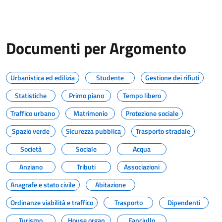
Documenti per Argomento
Urbanistica ed edilizia
Studente
Gestione dei rifiuti
Statistiche
Primo piano
Tempo libero
Traffico urbano
Matrimonio
Protezione sociale
Spazio verde
Sicurezza pubblica
Trasporto stradale
Società
Sociale
Acqua
Anziano
Tributi
Associazioni
Anagrafe e stato civile
Abitazione
Ordinanze viabilità e traffico
Trasporto
Dipendenti
Turismo
House organ
Fanciullo