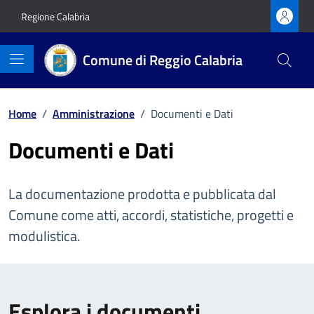
Vai ai contenuti
Vai al footer
Regione Calabria
Comune di Reggio Calabria
Home
/
Amministrazione
/
Documenti e Dati
Documenti e Dati
La documentazione prodotta e pubblicata dal
Comune come atti, accordi, statistiche, progetti e
modulistica.
Esplora i documenti