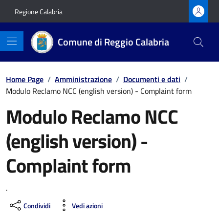
Vai ai contenuti
Vai al footer
Regione Calabria
Comune di Reggio Calabria
Home Page
/
Amministrazione
/
Documenti e dati
/
Modulo Reclamo NCC (english version) - Complaint form
Modulo Reclamo NCC
(english version) -
Complaint form
.
Condividi
Vedi azioni