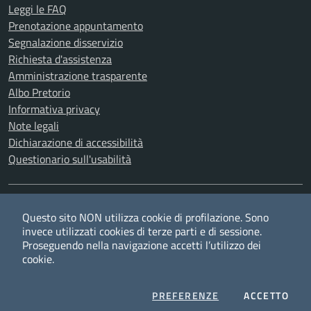
Leggi le FAQ
Prenotazione appuntamento
Segnalazione disservizio
Richiesta d'assistenza
Amministrazione trasparente
Albo Pretorio
Informativa privacy
Note legali
Dichiarazione di accessibilità
Questionario sull'usabilità
SEGUICI SU
Questo sito NON utilizza cookie di profilazione. Sono
Twitter
Facebook
YouTube
RSS
invece utilizzati cookies di terze parti e di sessione.
Proseguendo nella navigazione accetti l’utilizzo dei
cookie.
Privacy
Cookie policy
Redazione
Credits
COOKIES
I CO
PREFERENZE
ACCETTO
Mappa del sito