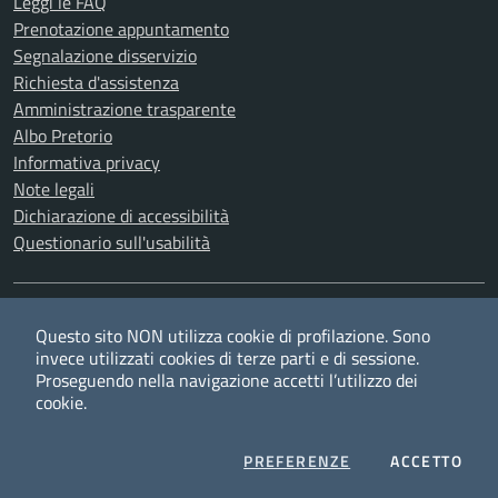
Leggi le FAQ
Prenotazione appuntamento
Segnalazione disservizio
Richiesta d'assistenza
Amministrazione trasparente
Albo Pretorio
Informativa privacy
Note legali
Dichiarazione di accessibilità
Questionario sull'usabilità
SEGUICI SU
Questo sito NON utilizza cookie di profilazione. Sono
Twitter
Facebook
YouTube
RSS
invece utilizzati cookies di terze parti e di sessione.
Proseguendo nella navigazione accetti l’utilizzo dei
cookie.
Privacy
Cookie policy
Redazione
Credits
COOKIES
I CO
PREFERENZE
ACCETTO
Mappa del sito