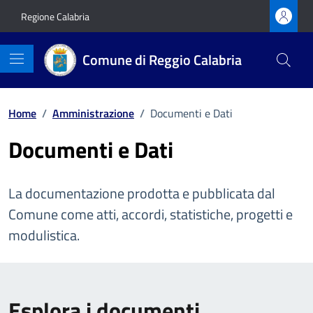
Vai ai contenuti
Vai al footer
Regione Calabria
Comune di Reggio Calabria
Home
/
Amministrazione
/
Documenti e Dati
Documenti e Dati
La documentazione prodotta e pubblicata dal
Comune come atti, accordi, statistiche, progetti e
modulistica.
Esplora i documenti