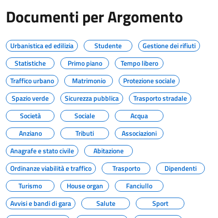
Documenti per Argomento
Urbanistica ed edilizia
Studente
Gestione dei rifiuti
Statistiche
Primo piano
Tempo libero
Traffico urbano
Matrimonio
Protezione sociale
Spazio verde
Sicurezza pubblica
Trasporto stradale
Società
Sociale
Acqua
Anziano
Tributi
Associazioni
Anagrafe e stato civile
Abitazione
Ordinanze viabilità e traffico
Trasporto
Dipendenti
Turismo
House organ
Fanciullo
Avvisi e bandi di gara
Salute
Sport