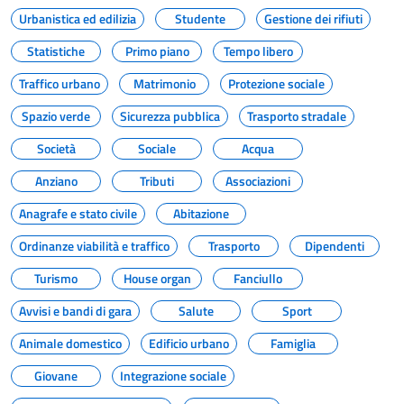
Urbanistica ed edilizia
Studente
Gestione dei rifiuti
Statistiche
Primo piano
Tempo libero
Traffico urbano
Matrimonio
Protezione sociale
Spazio verde
Sicurezza pubblica
Trasporto stradale
Società
Sociale
Acqua
Anziano
Tributi
Associazioni
Anagrafe e stato civile
Abitazione
Ordinanze viabilità e traffico
Trasporto
Dipendenti
Turismo
House organ
Fanciullo
Avvisi e bandi di gara
Salute
Sport
Animale domestico
Edificio urbano
Famiglia
Giovane
Integrazione sociale