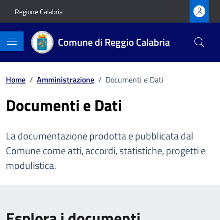
Vai ai contenuti
Vai al footer
Regione Calabria
Comune di Reggio Calabria
Home
/
Amministrazione
/
Documenti e Dati
Documenti e Dati
La documentazione prodotta e pubblicata dal
Comune come atti, accordi, statistiche, progetti e
modulistica.
Esplora i documenti