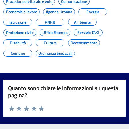
Procedura elettorale e voto
Comunicazione
Economia e lavoro
Agenda Urbana
Energia
Istruzione
PNRR
Ambiente
Protezione civile
Ufficio Stampa
Servizio TAXI
Disabilità
Cultura
Decentramento
Comune
Ordinanze Sindacali
Quanto sono chiare le informazioni su questa
pagina?
Valuta da 1 a 5 stelle la pagina
Valuta 1 stelle su 5
Valuta 2 stelle su 5
Valuta 3 stelle su 5
Valuta 4 stelle su 5
Valuta 5 stelle su 5