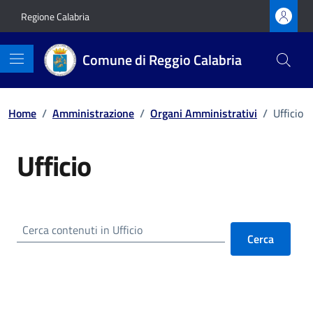
Vai ai contenuti
Vai al footer
Regione Calabria
Comune di Reggio Calabria
Home
/
Amministrazione
/
Organi Amministrativi
/
Ufficio
Ufficio
Cerca contenuti in Ufficio
Cerca