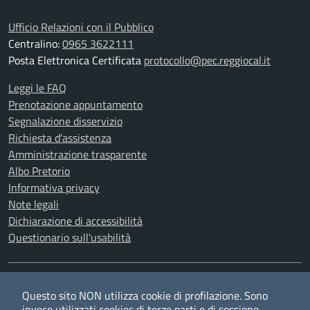
Ufficio Relazioni con il Pubblico
Centralino:
0965 3622111
Posta Elettronica Certificata
protocollo@pec.reggiocal.it
Leggi le FAQ
Prenotazione appuntamento
Segnalazione disservizio
Richiesta d'assistenza
Amministrazione trasparente
Albo Pretorio
Informativa privacy
Note legali
Dichiarazione di accessibilità
Questionario sull'usabilità
SEGUICI SU
Questo sito NON utilizza cookie di profilazione. Sono
Twitter
Facebook
YouTube
RSS
invece utilizzati cookies di terze parti e di sessione.