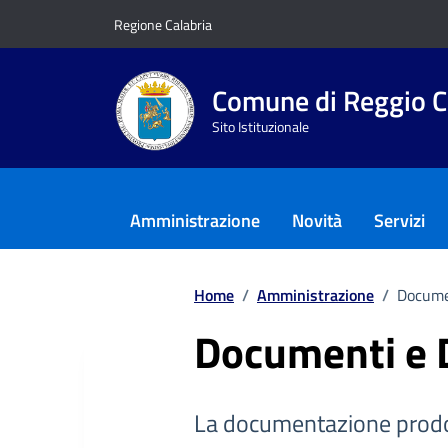
Vai ai contenuti
Vai al footer
Regione Calabria
Comune di Reggio C
Sito Istituzionale
Amministrazione
Novità
Servizi
Home
/
Amministrazione
/
Docume
Documenti e 
La documentazione prodo