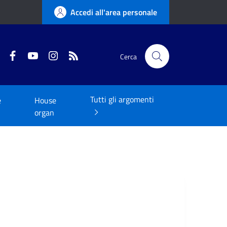
Accedi all'area personale
Twitter
Facebook
YouTube
Instagram
RSS
Cerca
Tutti gli argomenti
e
House
organ