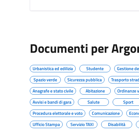
Documenti per Arg
Urbanistica ed edilizia
Studente
Gestione dei 
Spazio verde
Sicurezza pubblica
Trasporto stra
Anagrafe e stato civile
Abitazione
Ordinanze vi
Avvisi e bandi di gara
Salute
Sport
Procedura elettorale e voto
Comunicazione
Econo
Ufficio Stampa
Servizio TAXI
Disabilità