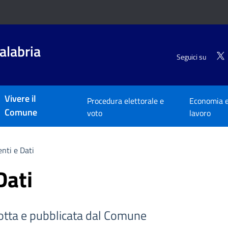
alabria
Seguici su
Vivere il
Procedura elettorale e
Economia 
Comune
voto
lavoro
nti e Dati
Dati
tta e pubblicata dal Comune