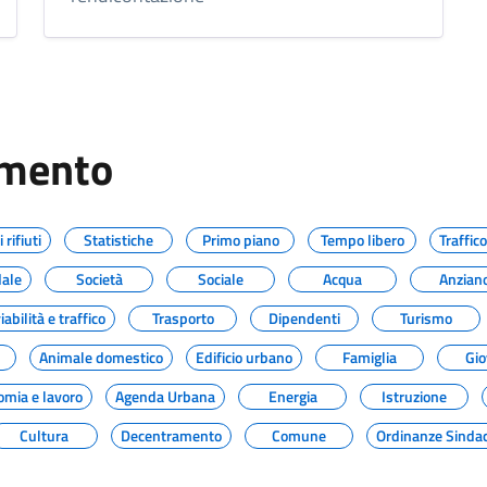
omento
rifiuti
Statistiche
Primo piano
Tempo libero
Traffic
dale
Società
Sociale
Acqua
Anzian
abilità e traffico
Trasporto
Dipendenti
Turismo
Animale domestico
Edificio urbano
Famiglia
Gi
mia e lavoro
Agenda Urbana
Energia
Istruzione
Cultura
Decentramento
Comune
Ordinanze Sindac