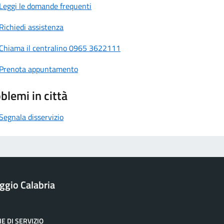
Leggi le domande frequenti
Richiedi assistenza
Chiama il centralino 0965 3622111
Prenota appuntamento
blemi in città
Segnala disservizio
ggio Calabria
E DI SERVIZIO