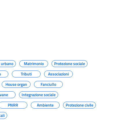
o urbano
Matrimonio
Protezione sociale
o
Tributi
Associazioni
House organ
Fanciullo
ovane
Integrazione sociale
PNRR
Ambiente
Protezione civile
ali