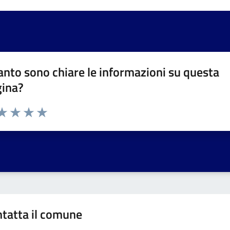
nto sono chiare le informazioni su questa
gina?
da 1 a 5 stelle la pagina
a 1 stelle su 5
aluta 2 stelle su 5
Valuta 3 stelle su 5
Valuta 4 stelle su 5
Valuta 5 stelle su 5
tatta il comune