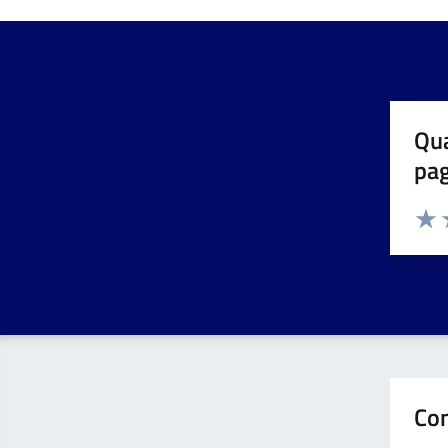
Qua
pa
Valuta 
Valut
V
Con