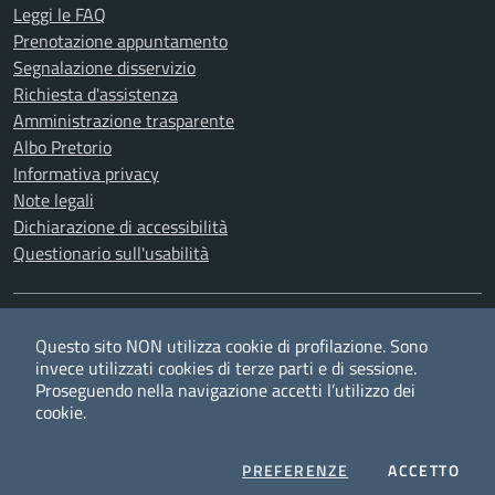
Leggi le FAQ
Prenotazione appuntamento
Segnalazione disservizio
Richiesta d'assistenza
Amministrazione trasparente
Albo Pretorio
Informativa privacy
Note legali
Dichiarazione di accessibilità
Questionario sull'usabilità
SEGUICI SU
Questo sito NON utilizza cookie di profilazione. Sono
Twitter
Facebook
YouTube
RSS
invece utilizzati cookies di terze parti e di sessione.
Proseguendo nella navigazione accetti l’utilizzo dei
cookie.
Privacy
Cookie policy
Redazione
Credits
COOKIES
I CO
PREFERENZE
ACCETTO
Mappa del sito