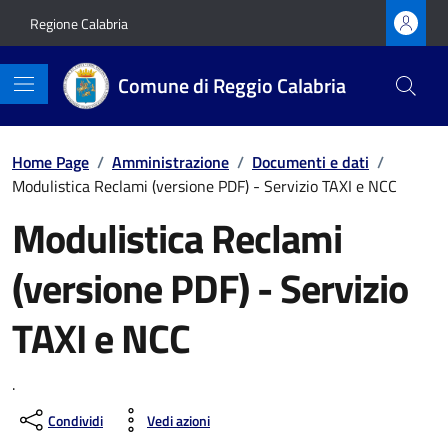
Vai ai contenuti
Vai al footer
Regione Calabria
Comune di Reggio Calabria
Home Page
/
Amministrazione
/
Documenti e dati
/
Modulistica Reclami (versione PDF) - Servizio TAXI e NCC
Modulistica Reclami
(versione PDF) - Servizio
TAXI e NCC
.
Condividi
Vedi azioni