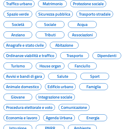
Traffico urbano
Matrimonio
Protezione sociale
Spazio verde
Sicurezza pubblica
Trasporto stradale
Società
Sociale
Acqua
Anziano
Tributi
Associazioni
Anagrafe e stato civile
Abitazione
Ordinanze viabilità e traffico
Trasporto
Dipendenti
Turismo
House organ
Fanciullo
Avvisi e bandi di gara
Salute
Sport
Animale domestico
Edificio urbano
Famiglia
Giovane
Integrazione sociale
Procedura elettorale e voto
Comunicazione
Economia e lavoro
Agenda Urbana
Energia
Istruzione
PNRR
Ambiente