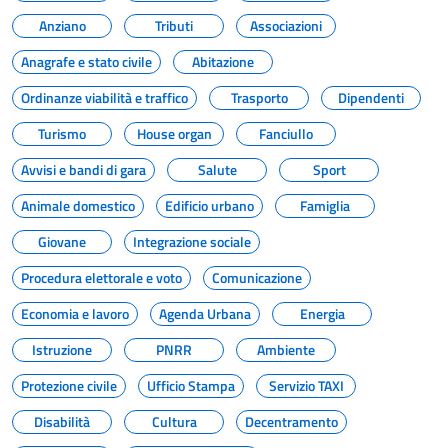
Anziano
Tributi
Associazioni
Anagrafe e stato civile
Abitazione
Ordinanze viabilità e traffico
Trasporto
Dipendenti
Turismo
House organ
Fanciullo
Avvisi e bandi di gara
Salute
Sport
Animale domestico
Edificio urbano
Famiglia
Giovane
Integrazione sociale
Procedura elettorale e voto
Comunicazione
Economia e lavoro
Agenda Urbana
Energia
Istruzione
PNRR
Ambiente
Protezione civile
Ufficio Stampa
Servizio TAXI
Disabilità
Cultura
Decentramento