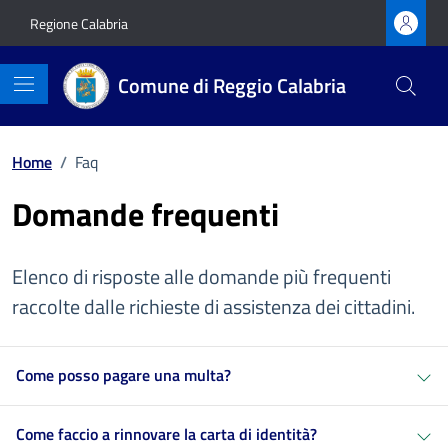
Vai ai contenuti
Vai al footer
Regione Calabria
Comune di Reggio Calabria
Home
/
Faq
Domande frequenti
Elenco di risposte alle domande più frequenti
raccolte dalle richieste di assistenza dei cittadini.
Come posso pagare una multa?
Come faccio a rinnovare la carta di identità?