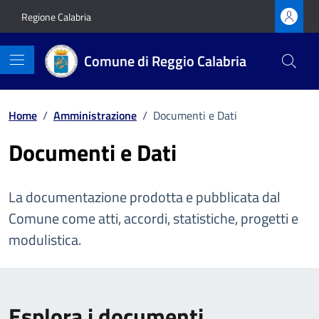
Vai ai contenuti
Vai al footer
Regione Calabria
Comune di Reggio Calabria
Home
/
Amministrazione
/
Documenti e Dati
Documenti e Dati
La documentazione prodotta e pubblicata dal
Comune come atti, accordi, statistiche, progetti e
modulistica.
Esplora i documenti