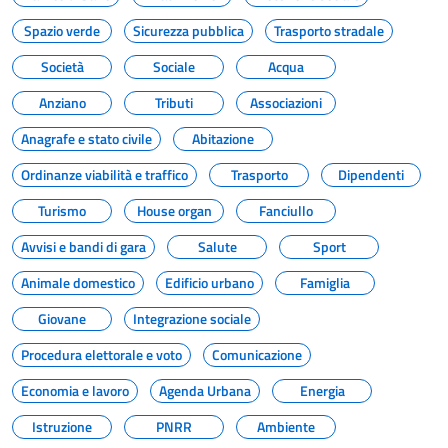
Spazio verde
Sicurezza pubblica
Trasporto stradale
Società
Sociale
Acqua
Anziano
Tributi
Associazioni
Anagrafe e stato civile
Abitazione
Ordinanze viabilità e traffico
Trasporto
Dipendenti
Turismo
House organ
Fanciullo
Avvisi e bandi di gara
Salute
Sport
Animale domestico
Edificio urbano
Famiglia
Giovane
Integrazione sociale
Procedura elettorale e voto
Comunicazione
Economia e lavoro
Agenda Urbana
Energia
Istruzione
PNRR
Ambiente