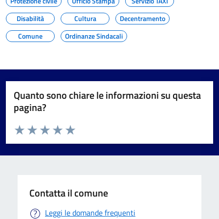
Protezione civile
Ufficio Stampa
Servizio TAXI
Disabilità
Cultura
Decentramento
Comune
Ordinanze Sindacali
Quanto sono chiare le informazioni su questa
pagina?
Valuta da 1 a 5 stelle la pagina
Valuta 1 stelle su 5
Valuta 2 stelle su 5
Valuta 3 stelle su 5
Valuta 4 stelle su 5
Valuta 5 stelle su 5
Contatta il comune
Leggi le domande frequenti