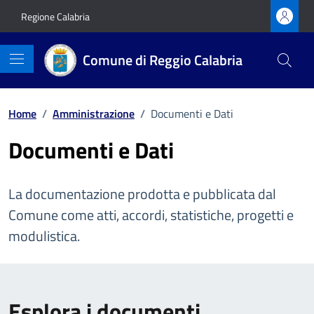
Vai ai contenuti
Vai al footer
Regione Calabria
Comune di Reggio Calabria
Home
/
Amministrazione
/
Documenti e Dati
Documenti e Dati
La documentazione prodotta e pubblicata dal
Comune come atti, accordi, statistiche, progetti e
modulistica.
Esplora i documenti