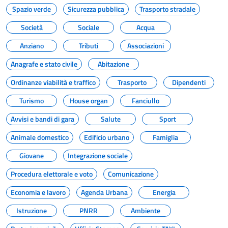
Spazio verde
Sicurezza pubblica
Trasporto stradale
Società
Sociale
Acqua
Anziano
Tributi
Associazioni
Anagrafe e stato civile
Abitazione
Ordinanze viabilità e traffico
Trasporto
Dipendenti
Turismo
House organ
Fanciullo
Avvisi e bandi di gara
Salute
Sport
Animale domestico
Edificio urbano
Famiglia
Giovane
Integrazione sociale
Procedura elettorale e voto
Comunicazione
Economia e lavoro
Agenda Urbana
Energia
Istruzione
PNRR
Ambiente