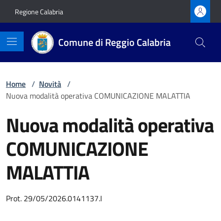
Vai ai contenuti
Vai al footer
Regione Calabria
Comune di Reggio Calabria
Home
/
Novità
/
Nuova modalità operativa COMUNICAZIONE MALATTIA
Nuova modalità operativa
COMUNICAZIONE
MALATTIA
Dettagli della notizia
Prot. 29/05/2026.0141137.I