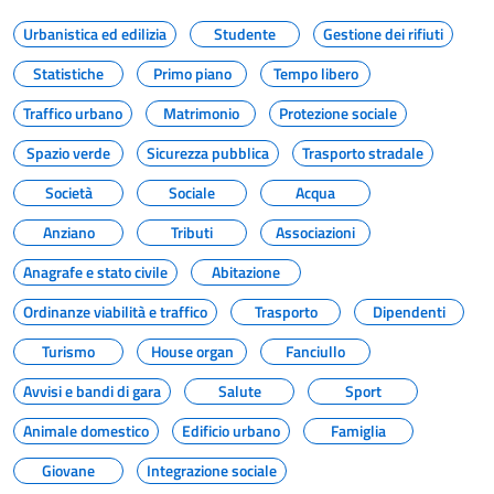
Urbanistica ed edilizia
Studente
Gestione dei rifiuti
Statistiche
Primo piano
Tempo libero
Traffico urbano
Matrimonio
Protezione sociale
Spazio verde
Sicurezza pubblica
Trasporto stradale
Società
Sociale
Acqua
Anziano
Tributi
Associazioni
Anagrafe e stato civile
Abitazione
Ordinanze viabilità e traffico
Trasporto
Dipendenti
Turismo
House organ
Fanciullo
Avvisi e bandi di gara
Salute
Sport
Animale domestico
Edificio urbano
Famiglia
Giovane
Integrazione sociale