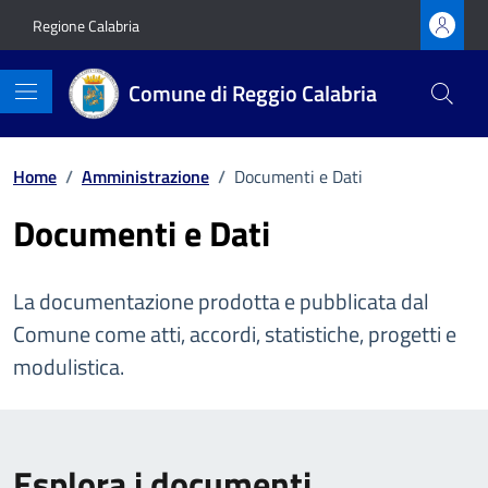
Vai ai contenuti
Vai al footer
Regione Calabria
Comune di Reggio Calabria
Home
/
Amministrazione
/
Documenti e Dati
Documenti e Dati
La documentazione prodotta e pubblicata dal
Comune come atti, accordi, statistiche, progetti e
modulistica.
Esplora i documenti