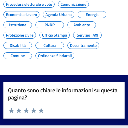
Procedura elettorale e voto
Comunicazione
Economia e lavoro
Agenda Urbana
Energia
Istruzione
PNRR
Ambiente
Protezione civile
Ufficio Stampa
Servizio TAXI
Disabilità
Cultura
Decentramento
Comune
Ordinanze Sindacali
Quanto sono chiare le informazioni su questa
pagina?
Valuta da 1 a 5 stelle la pagina
Valuta 1 stelle su 5
Valuta 2 stelle su 5
Valuta 3 stelle su 5
Valuta 4 stelle su 5
Valuta 5 stelle su 5