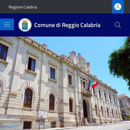
Vai ai contenuti
Vai al footer
Regione Calabria
Comune di Reggio Calabria