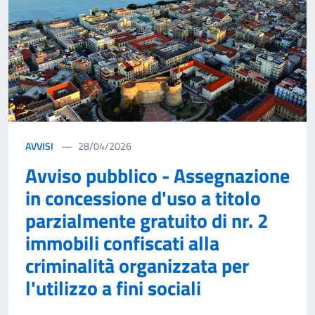
AVVISI
28/04/2026
Avviso pubblico - Assegnazione
in concessione d'uso a titolo
parzialmente gratuito di nr. 2
immobili confiscati alla
criminalità organizzata per
l'utilizzo a fini sociali