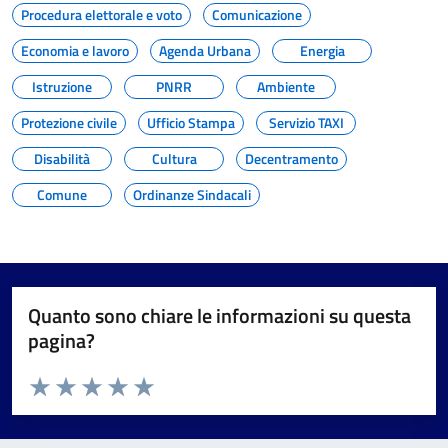
Procedura elettorale e voto
Comunicazione
Economia e lavoro
Agenda Urbana
Energia
Istruzione
PNRR
Ambiente
Protezione civile
Ufficio Stampa
Servizio TAXI
Disabilità
Cultura
Decentramento
Comune
Ordinanze Sindacali
Quanto sono chiare le informazioni su questa
pagina?
Valuta da 1 a 5 stelle la pagina
Valuta 1 stelle su 5
Valuta 2 stelle su 5
Valuta 3 stelle su 5
Valuta 4 stelle su 5
Valuta 5 stelle su 5