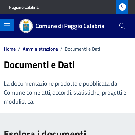
Vai ai contenuti
Vai al footer
Regione Calabria
Comune di Reggio Calabria
Home
/
Amministrazione
/
Documenti e Dati
Documenti e Dati
La documentazione prodotta e pubblicata dal
Comune come atti, accordi, statistiche, progetti e
modulistica.
Esplora i documenti