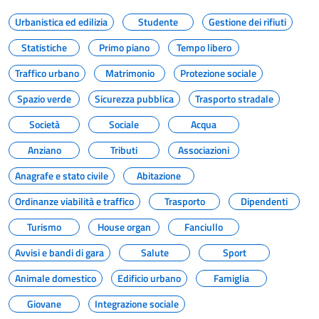
Urbanistica ed edilizia
Studente
Gestione dei rifiuti
Statistiche
Primo piano
Tempo libero
Traffico urbano
Matrimonio
Protezione sociale
Spazio verde
Sicurezza pubblica
Trasporto stradale
Società
Sociale
Acqua
Anziano
Tributi
Associazioni
Anagrafe e stato civile
Abitazione
Ordinanze viabilità e traffico
Trasporto
Dipendenti
Turismo
House organ
Fanciullo
Avvisi e bandi di gara
Salute
Sport
Animale domestico
Edificio urbano
Famiglia
Giovane
Integrazione sociale