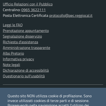
Ufficio Relazioni con il Pubblico
Centralino:
0965 3622111
Posta Elettronica Certificata
protocollo@pec.reggiocal.it
Leggi le FAQ
Prenotazione appuntamento
Segnalazione disservizio
Richiesta d'assistenza
Amministrazione trasparente
Albo Pretorio
Informativa privacy
Note legali
Dichiarazione di accessibilità
Questionario sull'usabilità
SEGUICI SU
Questo sito NON utilizza cookie di profilazione. Sono
Twitter
Facebook
YouTube
RSS
invece utilizzati cookies di terze parti e di sessione.
Proseguendo nella navigazione accetti l’utilizzo dei