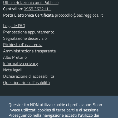
Ufficio Relazioni con il Pubblico
Centralino:
0965 3622111
Posta Elettronica Certificata
protocollo@pec.reggiocal.it
Leggi le FAQ
Prenotazione appuntamento
Segnalazione disservizio
Richiesta d'assistenza
Amministrazione trasparente
Albo Pretorio
Informativa privacy
Note legali
Dichiarazione di accessibilità
Questionario sull'usabilità
SEGUICI SU
Questo sito NON utilizza cookie di profilazione. Sono
Twitter
Facebook
YouTube
RSS
invece utilizzati cookies di terze parti e di sessione.
Proseguendo nella navigazione accetti l’utilizzo dei