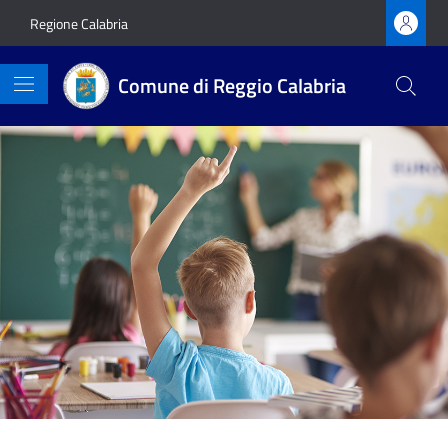
Vai ai contenuti
Vai al footer
Regione Calabria
Comune di Reggio Calabria