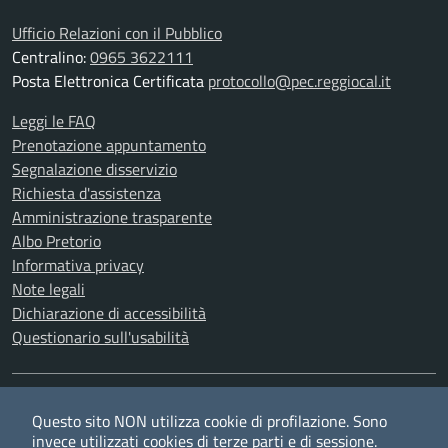
Ufficio Relazioni con il Pubblico
Centralino:
0965 3622111
Posta Elettronica Certificata
protocollo@pec.reggiocal.it
Leggi le FAQ
Prenotazione appuntamento
Segnalazione disservizio
Richiesta d'assistenza
Amministrazione trasparente
Albo Pretorio
Informativa privacy
Note legali
Dichiarazione di accessibilità
Questionario sull'usabilità
SEGUICI SU
Questo sito NON utilizza cookie di profilazione. Sono
Twitter
Facebook
YouTube
RSS
invece utilizzati cookies di terze parti e di sessione.