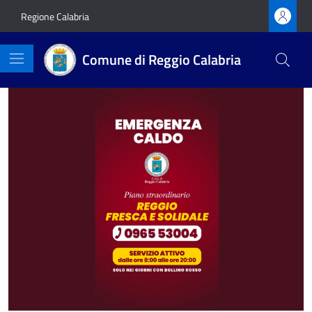
Vai ai contenuti
Vai al footer
Regione Calabria
Comune di Reggio Calabria