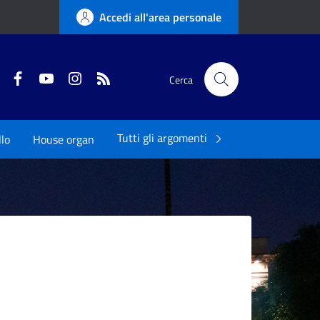
Accedi all'area personale
Twitter
Facebook
YouTube
Instagram
RSS
Cerca
Tutti gli argomenti
llo
House organ