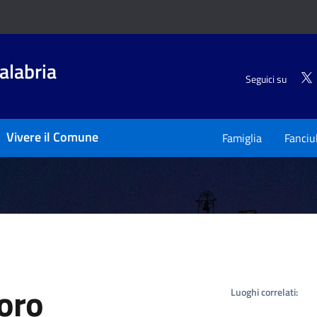
alabria
Seguici su
Vivere il Comune
Famiglia
Fanciu
oro
Luoghi correlati: