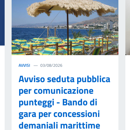
AVVISI
03/08/2026
Avviso seduta pubblica
per comunicazione
punteggi - Bando di
gara per concessioni
demaniali marittime