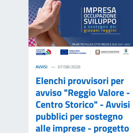
AVVISI
07/08/2026
Elenchi provvisori per
avviso "Reggio Valore -
Centro Storico" - Avvisi
pubblici per sostegno
alle imprese - progetto