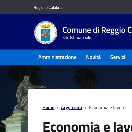
Vai ai contenuti
Vai al footer
Regione Calabria
Comune di Reggio C
Sito Istituzionale
Amministrazione
Novità
Servizi
Home
/
Argomenti
/
Economia e lavoro
Economia e lav