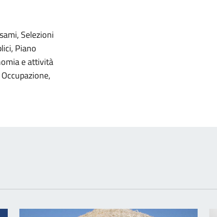
izia
esami, Selezioni
lici, Piano
nomia e attività
e Occupazione,