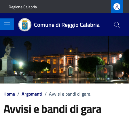
Vai ai contenuti
Vai al footer
Regione Calabria
Comune di Reggio Calabria
Home
/
Argomenti
/
Avvisi e bandi di gara
Avvisi e bandi di gara
Dettagli della notizia