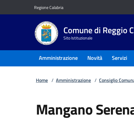
Vai ai contenuti
Vai al footer
Regione Calabria
Comune di Reggio C
Sito Istituzionale
Amministrazione
Novità
Servizi
Home
/
Amministrazione
/
Consiglio Comun
Mangano Serena