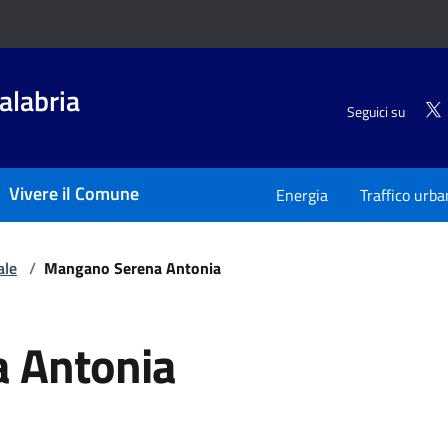
alabria
Seguici su
Vivere il Comune
Energia
Traffico urb
ale
/
Mangano Serena Antonia
 Antonia