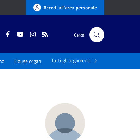
Accedi all'area personale
Twitter
Facebook
YouTube
Instagram
RSS
Cerca
Tutti gli argomenti
ano
House organ