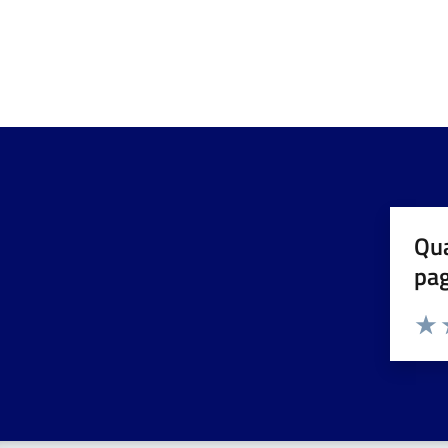
Qua
pa
Valuta 
Valut
V