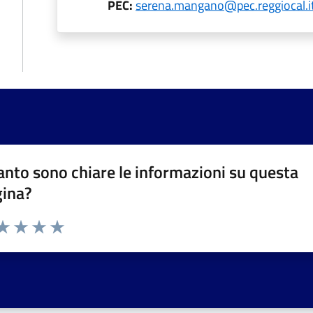
PEC:
serena.mangano@pec.reggiocal.i
nto sono chiare le informazioni su questa
gina?
da 1 a 5 stelle la pagina
a 1 stelle su 5
aluta 2 stelle su 5
Valuta 3 stelle su 5
Valuta 4 stelle su 5
Valuta 5 stelle su 5