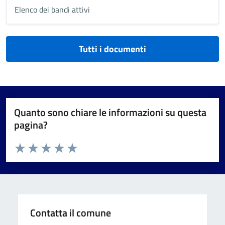
Elenco dei bandi attivi
Tutti i documenti
Quanto sono chiare le informazioni su questa
pagina?
Valuta da 1 a 5 stelle la pagina
Valuta 1 stelle su 5
Valuta 2 stelle su 5
Valuta 3 stelle su 5
Valuta 4 stelle su 5
Valuta 5 stelle su 5
Contatta il comune