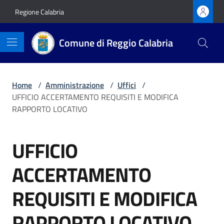
Vai ai contenuti
Vai al footer
Regione Calabria
Comune di Reggio Calabria
Home
/
Amministrazione
/
Uffici
/
UFFICIO ACCERTAMENTO REQUISITI E MODIFICA
RAPPORTO LOCATIVO
UFFICIO
ACCERTAMENTO
REQUISITI E MODIFICA
RAPPORTO LOCATIVO