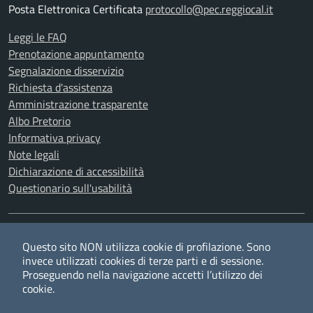
Posta Elettronica Certificata
protocollo@pec.reggiocal.it
Leggi le FAQ
Prenotazione appuntamento
Segnalazione disservizio
Richiesta d'assistenza
Amministrazione trasparente
Albo Pretorio
Informativa privacy
Note legali
Dichiarazione di accessibilità
Questionario sull'usabilità
SEGUICI SU
Questo sito NON utilizza cookie di profilazione. Sono
Twitter
Facebook
YouTube
RSS
invece utilizzati cookies di terze parti e di sessione.
Proseguendo nella navigazione accetti l’utilizzo dei
cookie.
Privacy
Cookie policy
Redazione
Credits