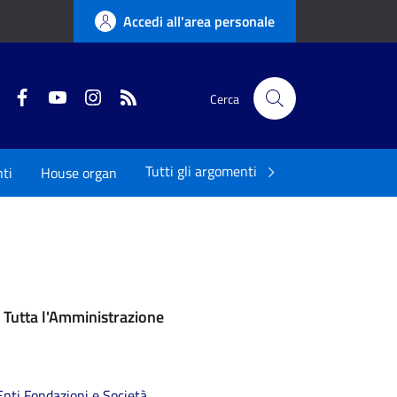
Accedi all'area personale
Twitter
Facebook
YouTube
Instagram
RSS
Cerca
Tutti gli argomenti
ti
House organ
Tutta l'Amministrazione
Enti Fondazioni e Società