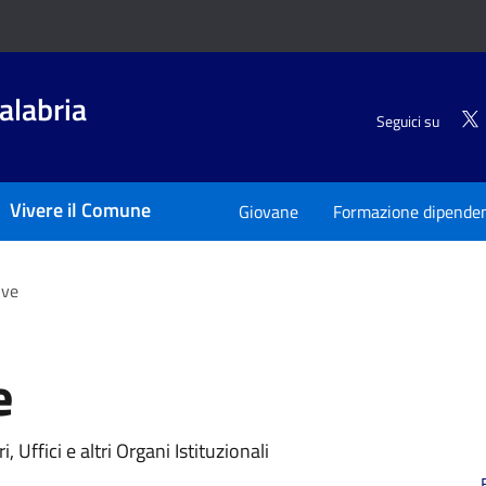
alabria
Seguici su
Vivere il Comune
Giovane
Formazione dipenden
ive
e
, Uffici e altri Organi Istituzionali