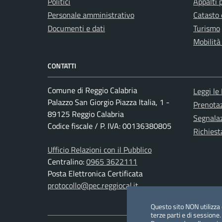
Politici
Appalti 
Personale amministrativo
Catasto 
Documenti e dati
Turismo
Mobilità
CONTATTI
Comune di Reggio Calabria
Leggi le
Palazzo San Giorgio Piazza Italia, 1 -
Prenota
89125 Reggio Calabria
Segnalaz
Codice fiscale / P. IVA: 00136380805
Richiest
Ufficio Relazioni con il Pubblico
Centralino:
0965 3622111
Posta Elettronica Certificata
protocollo@pec.reggiocal.it
Questo sito NON utilizza c
terze parti e di sessione.