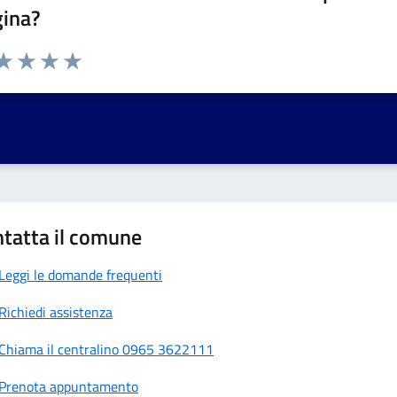
gina?
da 1 a 5 stelle la pagina
a 1 stelle su 5
aluta 2 stelle su 5
Valuta 3 stelle su 5
Valuta 4 stelle su 5
Valuta 5 stelle su 5
tatta il comune
Leggi le domande frequenti
Richiedi assistenza
Chiama il centralino 0965 3622111
Prenota appuntamento