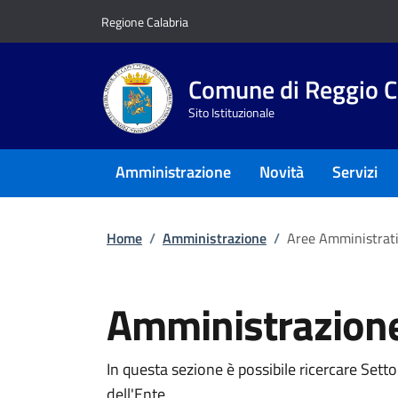
Vai ai contenuti
Vai al footer
Regione Calabria
Comune di Reggio C
Sito Istituzionale
Amministrazione
Novità
Servizi
Home
/
Amministrazione
/
Aree Amministrat
Amministrazion
In questa sezione è possibile ricercare Settori
dell'Ente.