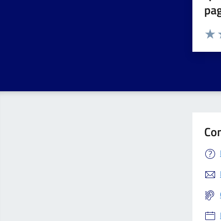
pa
Valuta 
Valut
V
Con