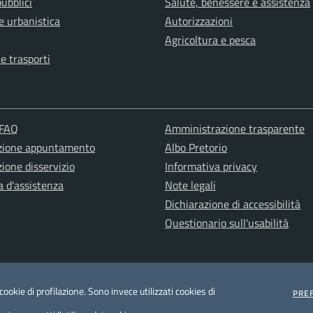
pubblici
Salute, benessere e assistenza
e urbanistica
Autorizzazioni
Agricoltura e pesca
 e trasporti
 FAQ
Amministrazione trasparente
zione appuntamento
Albo Pretorio
ione disservizio
Informativa privacy
a d'assistenza
Note legali
Dichiarazione di accessibilità
Questionario sull'usabilità
ookie di profilazione. Sono invece utilizzati cookies di
PRE