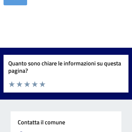
Quanto sono chiare le informazioni su questa
pagina?
Valuta da 1 a 5 stelle la pagina
Valuta 1 stelle su 5
Valuta 2 stelle su 5
Valuta 3 stelle su 5
Valuta 4 stelle su 5
Valuta 5 stelle su 5
Contatta il comune