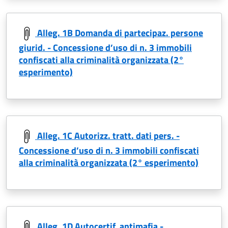
Alleg. 1B Domanda di partecipaz. persone
giurid. - Concessione d’uso di n. 3 immobili
confiscati alla criminalità organizzata (2°
esperimento)
Alleg. 1C Autorizz. tratt. dati pers. -
Concessione d’uso di n. 3 immobili confiscati
alla criminalità organizzata (2° esperimento)
Alleg. 1D Autocertif. antimafia -