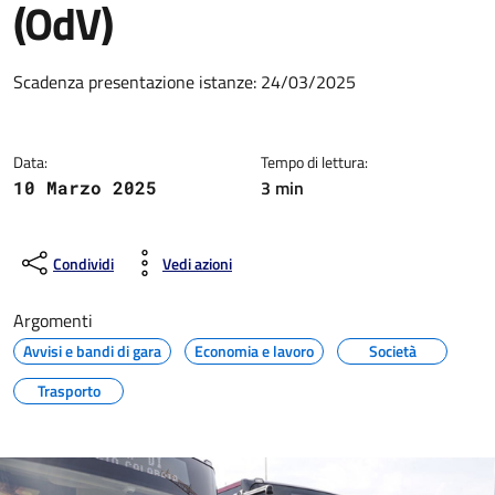
(OdV)
Dettagli della notizia
Scadenza presentazione istanze: 24/03/2025
Data:
Tempo di lettura:
3 min
10 Marzo 2025
Condividi
Vedi azioni
Argomenti
Avvisi e bandi di gara
Economia e lavoro
Società
Trasporto