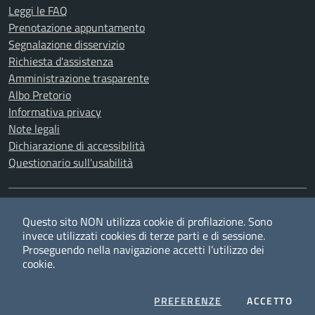
Leggi le FAQ
Prenotazione appuntamento
Segnalazione disservizio
Richiesta d'assistenza
Amministrazione trasparente
Albo Pretorio
Informativa privacy
Note legali
Dichiarazione di accessibilità
Questionario sull'usabilità
SEGUICI SU
Questo sito NON utilizza cookie di profilazione. Sono
Twitter
Facebook
YouTube
RSS
invece utilizzati cookies di terze parti e di sessione.
Proseguendo nella navigazione accetti l’utilizzo dei
cookie.
Privacy
Cookie policy
Redazione
Credits
COOKIES
I CO
PREFERENZE
ACCETTO
Mappa del sito