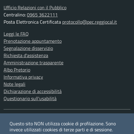
Ufficio Relazioni con il Pubblico
Centralino:
0965 3622111
Posta Elettronica Certificata
protocollo@pec.reggiocal.it
Leggi le FAQ
Prenotazione appuntamento
Segnalazione disservizio
Richiesta d'assistenza
Amministrazione trasparente
Albo Pretorio
Informativa privacy
Note legali
Dichiarazione di accessibilità
Questionario sull'usabilità
SEGUICI SU
Questo sito NON utilizza cookie di profilazione. Sono
Twitter
Facebook
YouTube
RSS
invece utilizzati cookies di terze parti e di sessione.