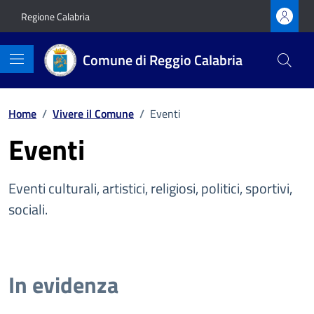
Vai ai contenuti
Vai al footer
Regione Calabria
Comune di Reggio Calabria
Home
/
Vivere il Comune
/
Eventi
Eventi
Eventi culturali, artistici, religiosi, politici, sportivi,
sociali.
In evidenza