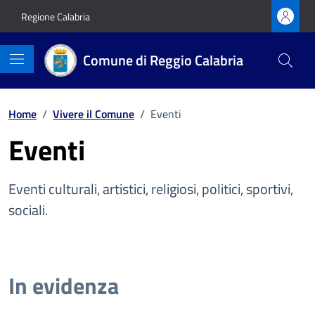
Vai ai contenuti
Vai al footer
Regione Calabria
Comune di Reggio Calabria
Home
/
Vivere il Comune
/
Eventi
Eventi
Eventi culturali, artistici, religiosi, politici, sportivi,
sociali.
In evidenza