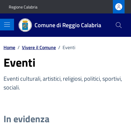
Vai ai contenuti
Vai al footer
Regione Calabria
Comune di Reggio Calabria
Home
/
Vivere il Comune
/
Eventi
Eventi
Eventi culturali, artistici, religiosi, politici, sportivi,
sociali.
In evidenza