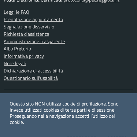
Leggi le FAQ
Prenotazione appuntamento
Segnalazione disservizio
Richiesta d'assistenza
Amministrazione trasparente
Albo Pretorio
Informativa privacy
Note legali
Dichiarazione di accessibilità
Questionario sull'usabilità
SEGUICI SU
Questo sito NON utilizza cookie di profilazione. Sono
Twitter
Facebook
YouTube
RSS
invece utilizzati cookies di terze parti e di sessione.
Proseguendo nella navigazione accetti l’utilizzo dei
cookie.
Privacy
Cookie policy
Redazione
Credits