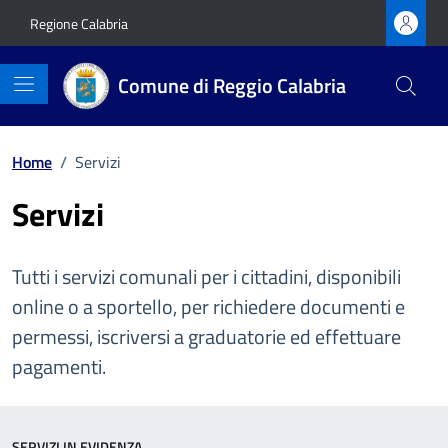
Vai ai contenuti
Vai al footer
Regione Calabria
Comune di Reggio Calabria
Home
/
Servizi
Servizi
Tutti i servizi comunali per i cittadini, disponibili
online o a sportello, per richiedere documenti e
permessi, iscriversi a graduatorie ed effettuare
pagamenti.
SERVIZI IN EVIDENZA