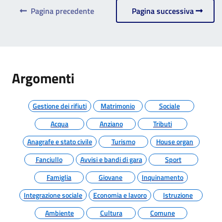
Pagina precedente
Pagina successiva
Argomenti
Gestione dei rifiuti
Matrimonio
Sociale
Acqua
Anziano
Tributi
Anagrafe e stato civile
Turismo
House organ
Fanciullo
Avvisi e bandi di gara
Sport
Famiglia
Giovane
Inquinamento
Integrazione sociale
Economia e lavoro
Istruzione
Ambiente
Cultura
Comune