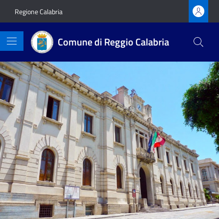
Vai ai contenuti
Vai al footer
Regione Calabria
Comune di Reggio Calabria