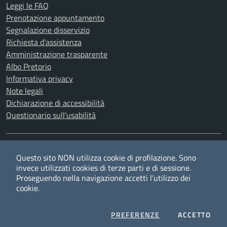
Leggi le FAQ
Prenotazione appuntamento
Segnalazione disservizio
Richiesta d'assistenza
Amministrazione trasparente
Albo Pretorio
Informativa privacy
Note legali
Dichiarazione di accessibilità
Questionario sull'usabilità
SEGUICI SU
Questo sito NON utilizza cookie di profilazione. Sono
Twitter
Facebook
YouTube
RSS
invece utilizzati cookies di terze parti e di sessione.
Proseguendo nella navigazione accetti l’utilizzo dei
cookie.
Privacy
Cookie policy
Redazione
Credits
COOKIES
I CO
PREFERENZE
ACCETTO
Mappa del sito