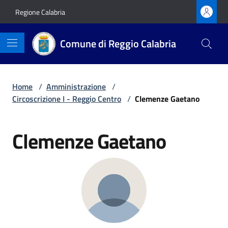
Vai ai contenuti
Vai al footer
Regione Calabria
Comune di Reggio Calabria
Home
/
Amministrazione
/
Circoscrizione I - Reggio Centro
/
Clemenze Gaetano
Clemenze Gaetano