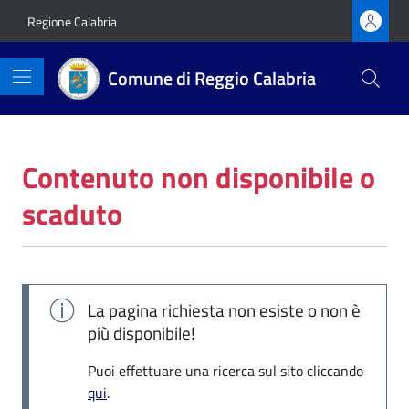
Vai ai contenuti
Vai al footer
Regione Calabria
Comune di Reggio Calabria
Contenuto non disponibile o
scaduto
La pagina richiesta non esiste o non è
più disponibile!
Puoi effettuare una ricerca sul sito cliccando
qui
.