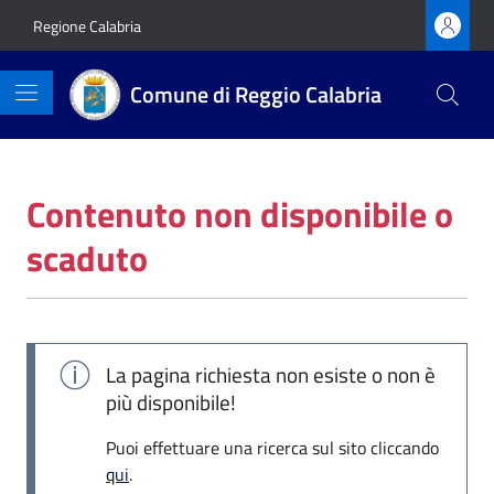
Vai ai contenuti
Vai al footer
Regione Calabria
Comune di Reggio Calabria
Contenuto non disponibile o
scaduto
La pagina richiesta non esiste o non è
più disponibile!
Puoi effettuare una ricerca sul sito cliccando
qui
.