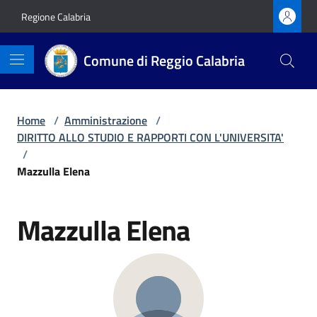
Vai ai contenuti
Vai al footer
Regione Calabria
Comune di Reggio Calabria
Home
/
Amministrazione
/
DIRITTO ALLO STUDIO E RAPPORTI CON L'UNIVERSITA'
/
Mazzulla Elena
Mazzulla Elena