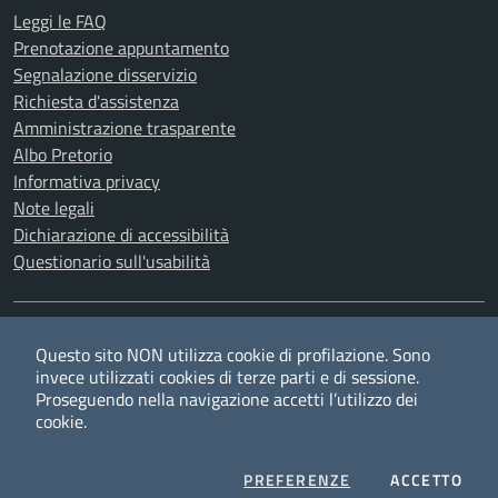
Leggi le FAQ
Prenotazione appuntamento
Segnalazione disservizio
Richiesta d'assistenza
Amministrazione trasparente
Albo Pretorio
Informativa privacy
Note legali
Dichiarazione di accessibilità
Questionario sull'usabilità
SEGUICI SU
Questo sito NON utilizza cookie di profilazione. Sono
Twitter
Facebook
YouTube
RSS
invece utilizzati cookies di terze parti e di sessione.
Proseguendo nella navigazione accetti l’utilizzo dei
cookie.
Privacy
Cookie policy
Redazione
Credits
COOKIES
I CO
PREFERENZE
ACCETTO
Mappa del sito