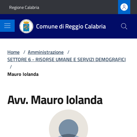
Vai ai contenuti
Vai al footer
Regione Calabria
Comune di Reggio Calabria
Home
/
Amministrazione
/
SETTORE 6 - RISORSE UMANE E SERVIZI DEMOGRAFICI
/
Mauro Iolanda
Avv. Mauro Iolanda