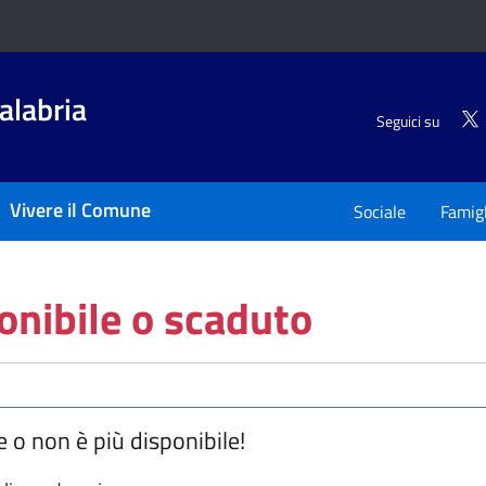
alabria
Seguici su
Vivere il Comune
Sociale
Famigl
onibile o scaduto
e o non è più disponibile!