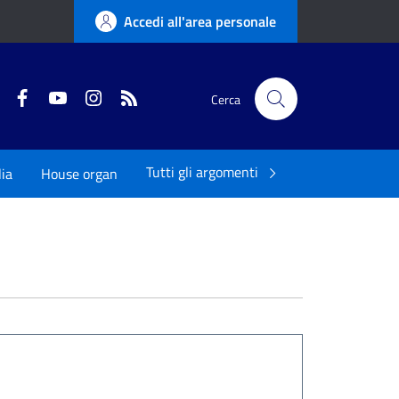
Accedi all'area personale
Twitter
Facebook
YouTube
Instagram
RSS
Cerca
Tutti gli argomenti
ia
House organ