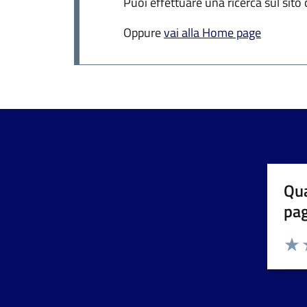
Puoi effettuare una ricerca sul sito
Oppure
vai alla Home page
Qua
pa
Valuta 
Valut
V