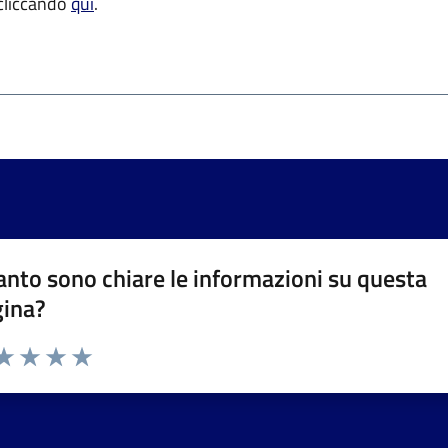
 cliccando
qui
.
nto sono chiare le informazioni su questa
gina?
da 1 a 5 stelle la pagina
a 1 stelle su 5
aluta 2 stelle su 5
Valuta 3 stelle su 5
Valuta 4 stelle su 5
Valuta 5 stelle su 5