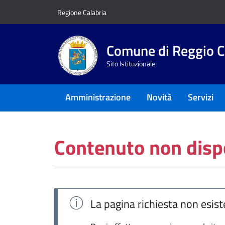
Vai ai contenuti
Vai al footer
Regione Calabria
Comune di Reggio C
Sito Istituzionale
Amministrazione
Novità
Servizi
Contenuto non disp
La pagina richiesta non esist