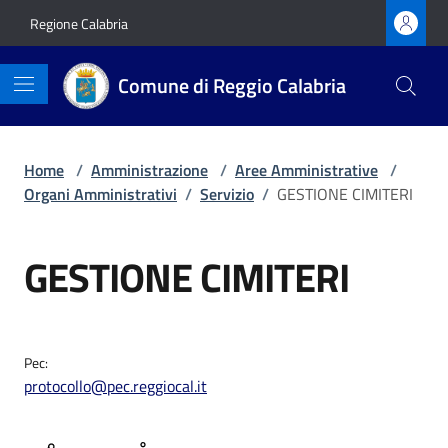
Vai ai contenuti
Vai al footer
Regione Calabria
Comune di Reggio Calabria
Home
/
Amministrazione
/
Aree Amministrative
/
Organi Amministrativi
/
Servizio
/
GESTIONE CIMITERI
GESTIONE CIMITERI
Pec:
protocollo@pec.reggiocal.it