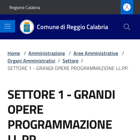
Vai ai contenuti
Vai al footer
Regione Calabria
Comune di Reggio Calabria
Home
/
Amministrazione
/
Aree Amministrative
/
Organi Amministrativi
/
Settore
/
SETTORE 1 - GRANDI OPERE PROGRAMMAZIONE LL.PP.
SETTORE 1 - GRANDI
OPERE
PROGRAMMAZIONE
LL.PP.