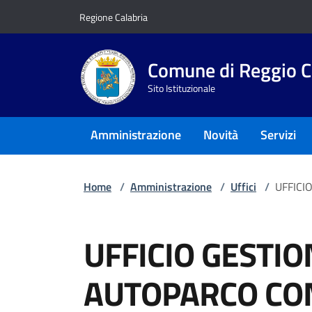
Vai ai contenuti
Vai al footer
Regione Calabria
Comune di Reggio C
Sito Istituzionale
Amministrazione
Novità
Servizi
Home
/
Amministrazione
/
Uffici
/
UFFICI
UFFICIO GESTIO
AUTOPARCO C