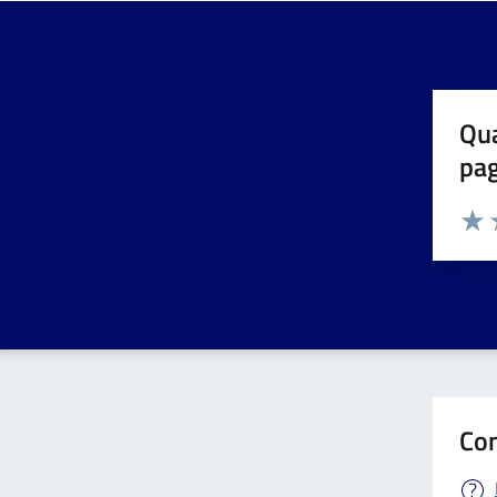
Qua
pa
Valuta 
Valut
V
Con