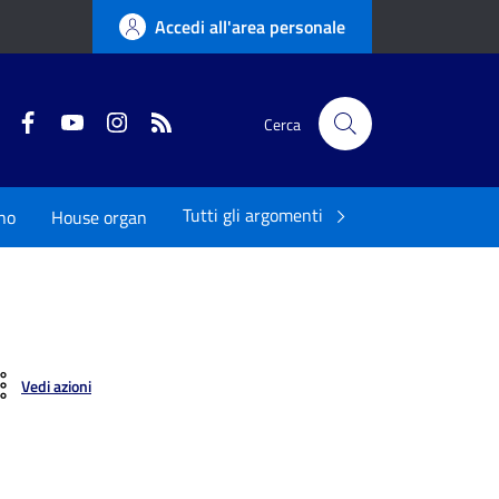
Accedi all'area personale
Twitter
Facebook
YouTube
Instagram
RSS
Cerca
Tutti gli argomenti
ano
House organ
Vedi azioni