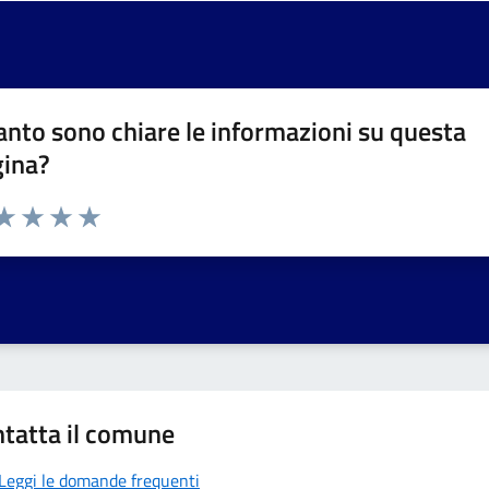
nto sono chiare le informazioni su questa
gina?
da 1 a 5 stelle la pagina
a 1 stelle su 5
aluta 2 stelle su 5
Valuta 3 stelle su 5
Valuta 4 stelle su 5
Valuta 5 stelle su 5
tatta il comune
Leggi le domande frequenti