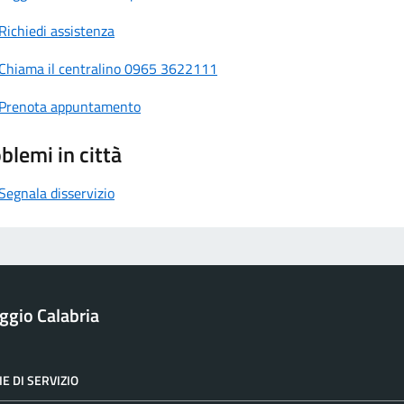
Richiedi assistenza
Chiama il centralino 0965 3622111
Prenota appuntamento
blemi in città
Segnala disservizio
ggio Calabria
E DI SERVIZIO