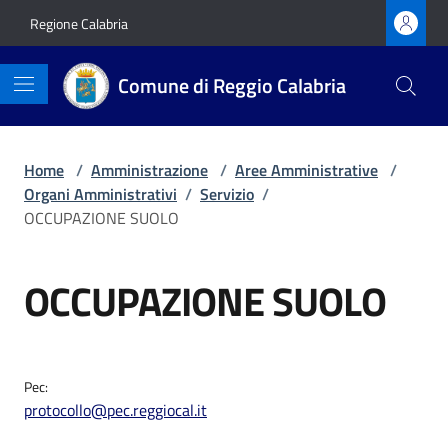
Vai ai contenuti
Vai al footer
Regione Calabria
Comune di Reggio Calabria
Home
/
Amministrazione
/
Aree Amministrative
/
Organi Amministrativi
/
Servizio
/
OCCUPAZIONE SUOLO
OCCUPAZIONE SUOLO
Pec:
protocollo@pec.reggiocal.it