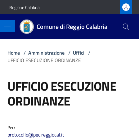
Vai ai contenuti
Vai al footer
Regione Calabria
Comune di Reggio Calabria
Home
/
Amministrazione
/
Uffici
/
UFFICIO ESECUZIONE ORDINANZE
UFFICIO ESECUZIONE
ORDINANZE
Pec:
protocollo@pec.reggiocal.it