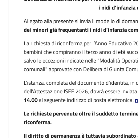
i nidi d’infanzia
Allegato alla presente si invia il modello di doma
dei minori già frequentanti i nidi d’infanzia co
La richiesta di riconferma per l’Anno Educativo 2
bambini che compiranno il terzo anno di età suc
salvo le eccezioni indicate nelle “Modalità Operat
comunali” approvate con Delibera di Giunta Com
L’istanza, completa del documento d’identità, in co
dell’Attestazione ISEE 2026, dovrà essere inviat
14.00
al seguente indirizzo di posta elettronica:
m
Le richieste pervenute oltre il suddetto termine
riconferma.
Il diritto di permanenza è tuttavia subordinato