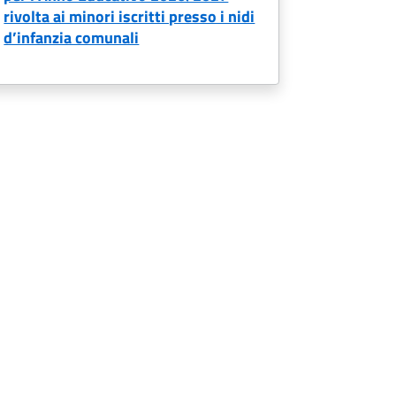
rivolta ai minori iscritti presso i nidi
d’infanzia comunali