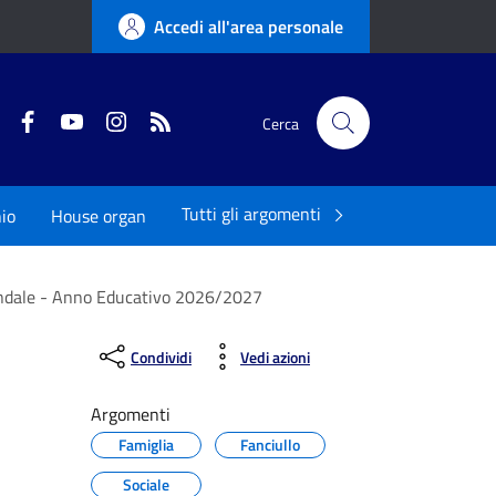
Accedi all'area personale
Twitter
Facebook
YouTube
Instagram
RSS
Cerca
Tutti gli argomenti
io
House organ
ziendale - Anno Educativo 2026/2027
Condividi
Vedi azioni
Argomenti
Famiglia
Fanciullo
Sociale