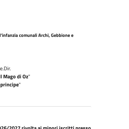
 d’infanzia comunali Archi, Gebbione e
e.Dir.
Il Mago di Oz
"
 principe
"
6/2027 rivolta ai minori iscritti presso