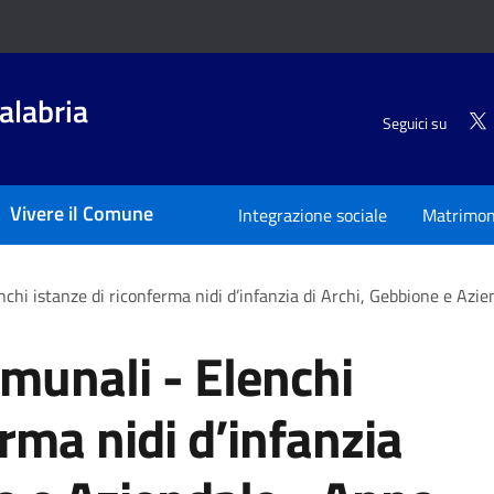
alabria
Seguici su
Vivere il Comune
Integrazione sociale
Matrimon
enchi istanze di riconferma nidi d’infanzia di Archi, Gebbione e A
omunali - Elenchi
erma nidi d’infanzia