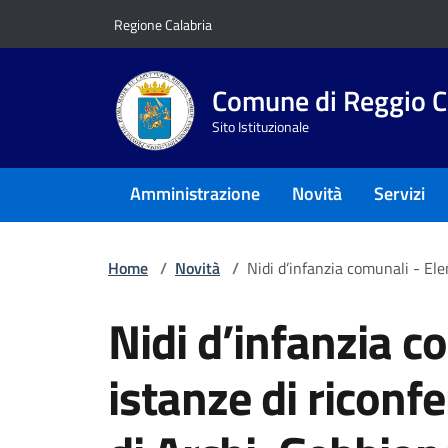
Vai ai contenuti
Vai al footer
Regione Calabria
Comune di Reggio C
Sito Istituzionale
Amministrazione
Novità
Servizi
Home
/
Novità
/
Nidi d’infanzia comunali - El
Nidi d’infanzia c
istanze di riconf