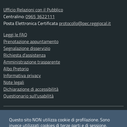
Ufficio Relazioni con il Pubblico
Centralino:
0965 3622111
Posta Elettronica Certificata
protocollo@pec.reggiocal.it
Leggi le FAQ
Prenotazione appuntamento
Segnalazione disservizio
Richiesta d'assistenza
Amministrazione trasparente
Albo Pretorio
Informativa privacy
Note legali
Dichiarazione di accessibilità
Questionario sull'usabilità
SEGUICI SU
Questo sito NON utilizza cookie di profilazione. Sono
Twitter
Facebook
YouTube
RSS
invece utilizzati cookies di terze parti e di sessione.