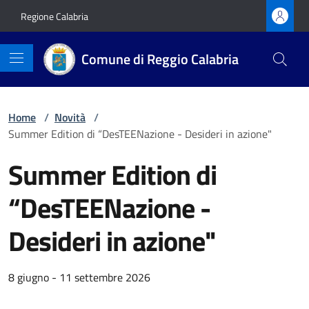
Vai ai contenuti
Vai al footer
Regione Calabria
Comune di Reggio Calabria
Home
/
Novità
/
Summer Edition di “DesTEENazione - Desideri in azione"
Summer Edition di
“DesTEENazione -
Desideri in azione"
Dettagli della notizia
8 giugno - 11 settembre 2026