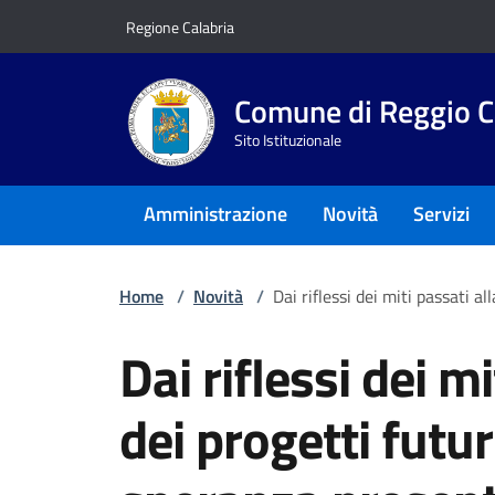
Vai ai contenuti
Vai al footer
Regione Calabria
Comune di Reggio C
Sito Istituzionale
Amministrazione
Novità
Servizi
Home
/
Novità
/
Dai riflessi dei miti passati a
Dai riflessi dei mi
dei progetti futur