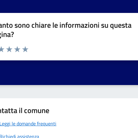
nto sono chiare le informazioni su questa
gina?
da 1 a 5 stelle la pagina
a 1 stelle su 5
aluta 2 stelle su 5
Valuta 3 stelle su 5
Valuta 4 stelle su 5
Valuta 5 stelle su 5
tatta il comune
Leggi le domande frequenti
Richiedi assistenza