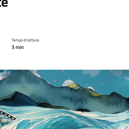
te
a
Tempo di lettura:
3 min