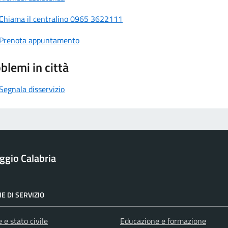
Chiama il centralino 0965 3622111
Prenota appuntamento
blemi in città
Segnala disservizio
ggio Calabria
E DI SERVIZIO
 e stato civile
Educazione e formazione