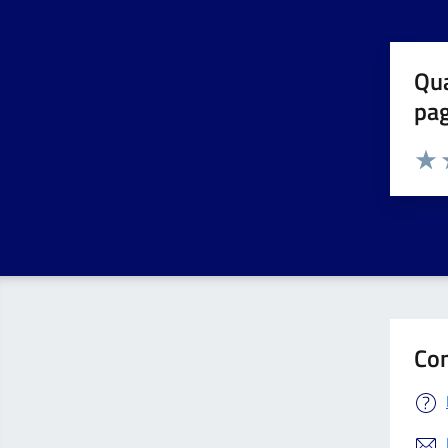
Qua
pa
Valuta 
Valut
V
Con