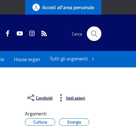
Accedi all'area personale
Twitter
Facebook
YouTube
Instagram
RSS
Cerca
Tutti gli argomenti
ile
House organ
Condividi
Vedi azioni
Argomenti
Cultura
Energia