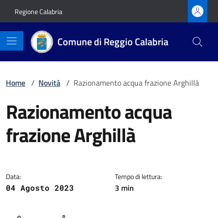
Vai ai contenuti
Vai al footer
Regione Calabria
Comune di Reggio Calabria
Home
/
Novità
/
Razionamento acqua frazione Arghillà
Razionamento acqua
frazione Arghillà
Dettagli della notizia
Data:
Tempo di lettura:
3 min
04 Agosto 2023