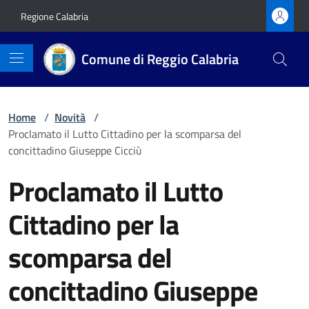
Vai ai contenuti
Vai al footer
Regione Calabria
Comune di Reggio Calabria
Home
/
Novità
/
Proclamato il Lutto Cittadino per la scomparsa del
concittadino Giuseppe Cicciù
Proclamato il Lutto
Cittadino per la
scomparsa del
concittadino Giuseppe